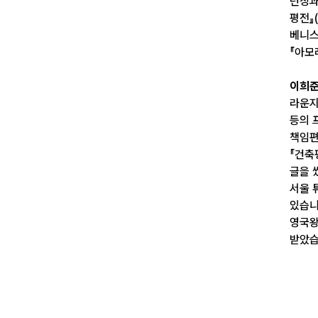
런칭과
평전』
베니스
『아모
이희
라운지
등의 
책임편
『건축
글을 
서울 
있습니
영국왕
받았습