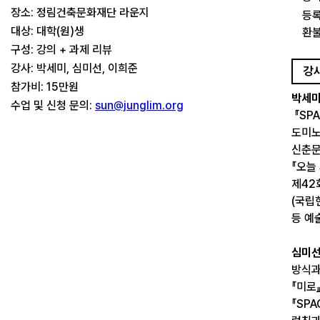
장소: 정림건축문화재단 라운지
등록
대상: 대학(원)생
환불
구성: 강의 + 과제 리뷰
강사: 박세미, 심미선, 이희준
강
참가비: 15만원
박세
수업 및 신청 문의:
sun@junglim.org
『SP
도미노
신춘문
『오늘
제42
(국립
등 예
심미
방식과
『미로
『SP