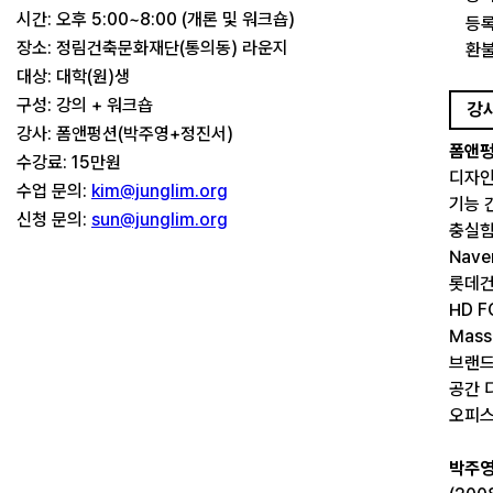
시간: 오후 5:00~8:00 (개론 및 워크숍)
등록
장소: 정림건축문화재단(통의동) 라운지
환불
대상: 대학(원)생
구성: 강의 + 워크숍
강
강사: 폼앤펑션(박주영+정진서)
폼앤
수강료: 15만원
디자인
수업 문의:
kim@junglim.org
기능 
신청 문의:
sun@junglim.org
충실함
Nav
롯데건
HD 
Mas
브랜드
공간 
오피스
박주