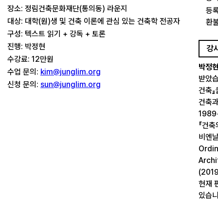
장소: 정림건축문화재단(통의동) 라운지
등록
대상: 대학(원)생 및 건축 이론에 관심 있는 건축학 전공자
환불
구성: 텍스트 읽기 + 강독 + 토론
진행: 박정현
강
수강료: 12만원
박정
수업 문의:
kim@junglim.org
받았습
신청 문의:
sun@junglim.org
건축』
건축과
198
『건축
비엔날
Ordi
Arch
(20
현재 
있습니