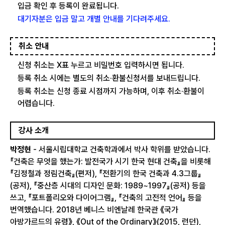
입금 확인 후 등록이 완료됩니다.
대기자분은 입금 말고 개별 안내를 기다려주세요.
취소 안내
신청 취소는 X표 누르고 비밀번호 입력하시면 됩니다.
등록 취소 시에는 별도의 취소·환불신청서를 보내드립니다.
등록 취소는 신청 종료 시점까지 가능하며, 이후 취소·환불이
어렵습니다.
강사 소개
박정현
- 서울시립대학교 건축학과에서 박사 학위를 받았습니다.
『건축은 무엇을 했는가: 발전국가 시기 한국 현대 건축』을 비롯해
『김정철과 정림건축』(편저), 『전환기의 한국 건축과 4.3그룹』
(공저), 『중산층 시대의 디자인 문화: 1989~1997』(공저) 등을
쓰고, 『포트폴리오와 다이어그램』, 『건축의 고전적 언어』 등을
번역했습니다. 2018년 베니스 비엔날레 한국관 《국가
아방가르드의 유령》, 《Out of the Ordinary》(2015, 런던),