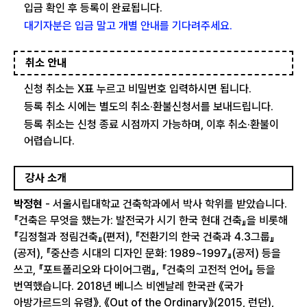
입금 확인 후 등록이 완료됩니다.
대기자분은 입금 말고 개별 안내를 기다려주세요.
취소 안내
신청 취소는 X표 누르고 비밀번호 입력하시면 됩니다.
등록 취소 시에는 별도의 취소·환불신청서를 보내드립니다.
등록 취소는 신청 종료 시점까지 가능하며, 이후 취소·환불이
어렵습니다.
강사 소개
박정현
- 서울시립대학교 건축학과에서 박사 학위를 받았습니다.
『건축은 무엇을 했는가: 발전국가 시기 한국 현대 건축』을 비롯해
『김정철과 정림건축』(편저), 『전환기의 한국 건축과 4.3그룹』
(공저), 『중산층 시대의 디자인 문화: 1989~1997』(공저) 등을
쓰고, 『포트폴리오와 다이어그램』, 『건축의 고전적 언어』 등을
번역했습니다. 2018년 베니스 비엔날레 한국관 《국가
아방가르드의 유령》, 《Out of the Ordinary》(2015, 런던),