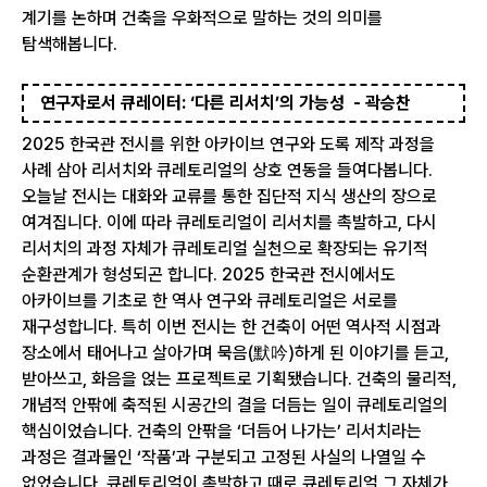
계기를 논하며 건축을 우화적으로 말하는 것의 의미를
탐색해봅니다.
연구자로서 큐레이터: ‘다른 리서치’의 가능성 - 곽승찬
2025 한국관 전시를 위한 아카이브 연구와 도록 제작 과정을
사례 삼아 리서치와 큐레토리얼의 상호 연동을 들여다봅니다.
오늘날 전시는 대화와 교류를 통한 집단적 지식 생산의 장으로
여겨집니다. 이에 따라 큐레토리얼이 리서치를 촉발하고, 다시
리서치의 과정 자체가 큐레토리얼 실천으로 확장되는 유기적
순환관계가 형성되곤 합니다. 2025 한국관 전시에서도
아카이브를 기초로 한 역사 연구와 큐레토리얼은 서로를
재구성합니다. 특히 이번 전시는 한 건축이 어떤 역사적 시점과
장소에서 태어나고 살아가며 묵음(默吟)하게 된 이야기를 듣고,
받아쓰고, 화음을 얹는 프로젝트로 기획됐습니다. 건축의 물리적,
개념적 안팎에 축적된 시공간의 결을 더듬는 일이 큐레토리얼의
핵심이었습니다. 건축의 안팎을 ‘더듬어 나가는’ 리서치라는
과정은 결과물인 ‘작품’과 구분되고 고정된 사실의 나열일 수
없었습니다. 큐레토리얼이 촉발하고 때로 큐레토리얼 그 자체가