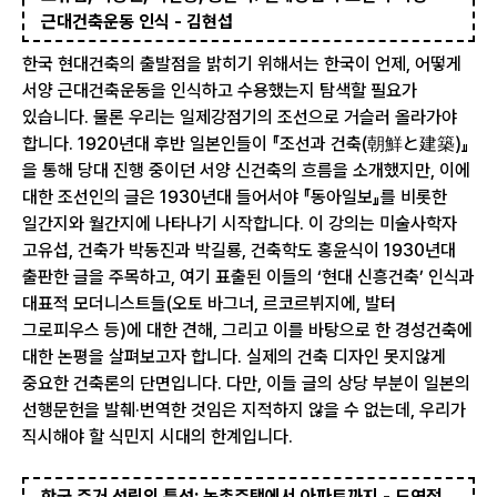
근대건축운동 인식 - 김현섭
한국 현대건축의 출발점을 밝히기 위해서는 한국이 언제, 어떻게
서양 근대건축운동을 인식하고 수용했는지 탐색할 필요가
있습니다. 물론 우리는 일제강점기의 조선으로 거슬러 올라가야
합니다. 1920년대 후반 일본인들이 『조선과 건축(朝鮮と建築)』
을 통해 당대 진행 중이던 서양 신건축의 흐름을 소개했지만, 이에
대한 조선인의 글은 1930년대 들어서야 『동아일보』를 비롯한
일간지와 월간지에 나타나기 시작합니다. 이 강의는 미술사학자
고유섭, 건축가 박동진과 박길룡, 건축학도 홍윤식이 1930년대
출판한 글을 주목하고, 여기 표출된 이들의 ‘현대 신흥건축’ 인식과
대표적 모더니스트들(오토 바그너, 르코르뷔지에, 발터
그로피우스 등)에 대한 견해, 그리고 이를 바탕으로 한 경성건축에
대한 논평을 살펴보고자 합니다. 실제의 건축 디자인 못지않게
중요한 건축론의 단면입니다. 다만, 이들 글의 상당 부분이 일본의
선행문헌을 발췌·번역한 것임은 지적하지 않을 수 없는데, 우리가
직시해야 할 식민지 시대의 한계입니다.
한국 주거 성립의 특성: 농촌주택에서 아파트까지 - 도연정