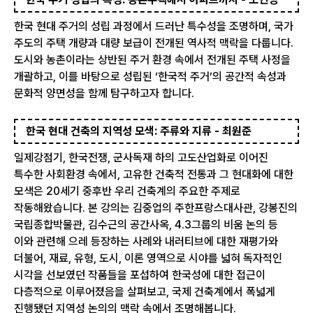
한국 현대 주거의 성립 과정에서 드러난 특수성을 조명하며, 국가
주도의 주택 개량과 대량 보급이 전개된 역사적 맥락을 다룹니다.
도시와 농촌이라는 상반된 주거 환경 속에서 전개된 주택 사정을
개괄하고, 이를 바탕으로 성립된 ‘한국적 주거’의 공간적 속성과
문화적 양면성을 함께 탐구하고자 합니다.
한국 현대 건축의 지역성 모색: 주류와 지류 - 최원준
일제강점기, 한국전쟁, 군사독재 하의 고도산업화로 이어진
특수한 사회환경 속에서, 고유한 건축적 전통과 그 현대화에 대한
모색은 20세기 중후반 우리 건축계의 주요한 주제로
작동해왔습니다. 본 강의는 김중업의 주한프랑스대사관, 강봉진의
국립종합박물관, 김수근의 공간사옥, 4.3그룹의 비움 논의 등
이와 관련해 으레 등장하는 사례와 내러티브에 대한 재평가와
더불어, 재료, 유형, 도시, 이론 영역으로 시야를 넓혀 독자적인
시각을 선보였던 작품들을 포섭하여 한국성에 대한 접근이
다층적으로 이루어졌음을 살펴보고, 국제 건축계에서 폭넓게
진행됐던 지역성 논의의 맥락 속에서 조명해봅니다.