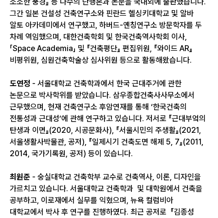
소소한 풍경』 등 다수의 단행본과 논문을 국내외에 출판했습니다.
그간 일본 건설성 건축연구소와 핀란드 헬싱키대학교 및 알바
알토 아카데미에서 연구했고, 하버드-옌칭연구소 방문학자를 두
차례 역임했으며, 대한건축학회 및 한국건축역사학회 이사,
「Space Academia」 및 『건축평단』 편집위원, 『와이드 AR』
비평위원, 심원건축학술상 심사위원 등으로 활동해왔습니다.
도연정
- 서울대학교 건축학과에서 한국 근대주거에 관한
논문으로 박사학위를 받았습니다. 삼우종합건축사사무소에서
근무했으며, 현재 건축연구소 후암연재를 통해 ‘한국건축의
전통성과 근대성’에 관해 연구하고 있습니다. 저서로 『근대부엌의
탄생과 이면』(2020, 시공문화사), 『서울시민의 주생활』(2021,
서울생활사박물관, 공저), 『일제시기 건축도면 해제 5, 7』(2011,
2014, 국가기록원, 공저) 등이 있습니다.
최원준
- 숭실대학교 건축학부 교수로 건축역사, 이론, 디자인을
가르치고 있습니다. 서울대학교 건축학과 및 대학원에서 건축을
공부하고, 이로재에서 실무를 익혔으며, 뉴욕 컬럼비아
대학교에서 박사 후 연구를 진행하였다. 최근 공저로 『김종성