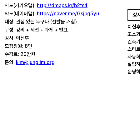
약도(카카오맵):
http://dmaps.kr/b2ts4
약도(네이버맵):
https://naver.me/Gsjbg5yu
강
대상: 관심 있는 누구나 (선발을 거침)
이신
구성: 강의 + 세션 + 과제 + 발표
조소과
강사: 이신후
건축가
모집정원: 8인
스타트
수강료: 20만원
자동화
문의:
kim@junglim.org
설립하
운영하