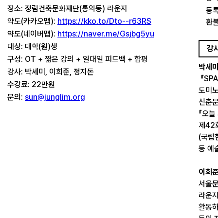
장소: 정림건축문화재단(통의동) 라운지
등록
약도(카카오맵):
https://kko.to/Dto--r63RS
환불
약도(네이버맵):
https://naver.me/Gsjbg5yu
대상: 대학(원)생
강
구성: OT + 짧은 강의 + 일대일 피드백 + 합평
박세
강사: 박세미, 이희준, 정지돈
『SP
수강료: 22만원
도미노
문의:
sun@junglim.org
신춘문
『오늘
제42
(국립
등 예
이희
서울문
라운지
활동하며