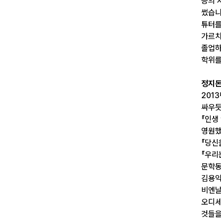
등의 
썼습니
튜터를
가르치
졸업하
학위를
정지
201
싸우듯
『인생
영원했
『당신
『우리
문학동
김용익
비엔날
오디세
것들을