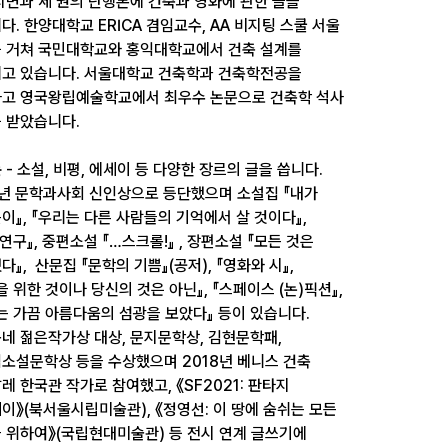
지면과 세 권의 단행본에 건축과 영화에 관한 글을
다. 한양대학교 ERICA 겸임교수, AA 비지팅 스쿨 서울
 거쳐 국민대학교와 홍익대학교에서 건축 설계를
고 있습니다. 서울대학교 건축학과 건축학전공을
고 영국왕립예술학교에서 최우수 논문으로 건축학 석사
 받았습니다.
돈
- 소설, 비평, 에세이 등 다양한 장르의 글을 씁니다.
3년 문학과사회 신인상으로 등단했으며 소설집 『내가
이』, 『우리는 다른 사람들의 기억에서 살 것이다』,
 연구』, 중편소설 『…스크롤!』 , 장편소설 『모든 것은
다』, 산문집 『문학의 기쁨』(공저), 『영화와 시』,
을 위한 것이나 당신의 것은 아닌』, 『스페이스 (논)픽션』,
는 가끔 아름다움의 섬광을 보았다』 등이 있습니다.
네 젊은작가상 대상, 문지문학상, 김현문학패,
소설문학상 등을 수상했으며 2018년 베니스 건축
레 한국관 작가로 참여했고, 《SF2021: 판타지
이》(북서울시립미술관), 《정영선: 이 땅에 숨쉬는 모든
 위하여》(국립현대미술관) 등 전시 연계 글쓰기에