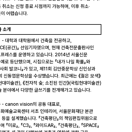
 취소는 신청 종료 시점까지 가능하며, 이후 취소·
이 어렵습니다.
사 소개
미
- 대학과 대학원에서 건축을 전공하고,
ACE(공간)』 선임기자였으며, 현재 건축전문출판사인
프레스를 운영하고 있습니다. 2014년 서울신문
예로 등단했으며, 시집으로는 『내가 나일 확률』와
 사회 발코니』가 있고, 제11회 김만중문학상 신인상과
회 신동엽문학상을 수상했습니다. 최근에는 《젊은 모색》
현대미술관), 《전자적 숲; 소진된 인간》(국립현대미술관)
술 분야에서 다양한 글쓰기를 전개해가고 있습니다.
준
- canon vision의 공동 대표로,
화예술교육센터 서초 인테리어, 서울문화재단 본관
 등을 설계했습니다. 『건축평단』의 책임편집위원으로
 『미로』, 『C3』, 『와이드AR』, 『건축평단』, 『SPACE』