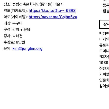
장소: 정림건축문화재단(통의동) 라운지
등록
약도(카카오맵):
https://kko.to/Dto--r63RS
환불
약도(네이버맵):
https://naver.me/Gsjbg5yu
대상: 누구나
강
구성: 강의 + 문답
박해
강사: 박해천
디자인
수강료: 8만원
유토피아
문의:
kim@junglim.org
모더니티
『디자
1989
전환기
기획했
인문학
참여했