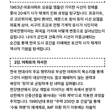
1963년 마포아파트 상공을 맴돌던 기이한 시선의 정체를
쫓아 20세기 시각 체계의 진화 과정을 탐구합니다. 프로이트,
르 코르뷔지에, 발터 벤야민, 에른스트 윙어 등의 시선 모델을
좌표계 삼아, 서구의 조감과 전쟁 기계적 응시가 식민지와
한국전쟁이라는 파국을 거치며 어떻게 변종으로 살아남았는지
살핍니다. 나아가 군인과 건축가의 시선이 이종교배되는
순간을 통해 한국 도시 공간을 지배해온 토건적 시각 체계의
역사적 기원을 탐색합니다.
2강. 아파트의 자서전
한국 현대사의 주요 행위자로 부상한 아파트의 목소리를 통해
그것이 비판의 대상이면서도 결코 패배하지 않는 권력과
욕망의 ‘장치’로 군림하게 된 내막을 살펴봅니다.
한강맨션에서 강남 개발로 이어지는 궤적 속에서 분양가
상한제가 신중산층을 묶어내는 ‘사회 계약’으로 작동한 과정을
추적합니다. 1980년대 후반 “주택 200만 호 건설”을 통해
‘수동 혁명’의 매개체로, IMF 외환 위기 이후에는 자율적