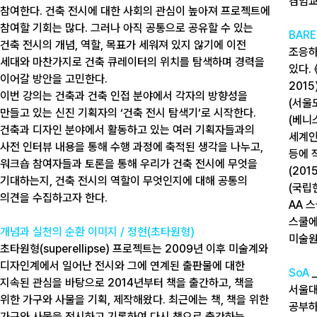
겸임교
참여한다. 건축 전시에 대한 사회의 관심이 높아져 프로젝트에
참여할 기회는 많다. 그러나 아직 공통으로 공유할 수 있는
BARE
건축 전시의 개념, 역할, 목표가 세워져 있지 않기에 이전
조응하
세대와 마찬가지로 건축 큐레이터의 위치를 탐색하며 경력을
있다.
이어갈 방안을 고민한다.
201
이번 강의는 건축과 건축 인접 분야에서 각자의 방향성을
(서울
만들고 있는 신진 기획자의 ‘건축 전시 탐색기’로 시작한다.
(베니
건축과 디자인 분야에서 활동하고 있는 여러 기획자들과의
세계인
사전 인터뷰 내용을 통해 수행 과정에 축적된 생각을 나누고,
등에 
워크숍 참여자들과 토론을 통해 우리가 건축 전시에 무엇을
(20
기대하는지, 건축 전시의 역할이 무엇인지에 대해 공통의
(국립
의견을 수집하고자 한다.
AA 
스쿨에
개념과 실천의 순환 이미지 / 정현(초타원형)
미술원
초타원형(superellipse) 프로젝트는 2009년 이후 미술계와
디자인계에서 일어난 전시와 그에 연계된 출판물에 대한
SoA
지속된 관심을 바탕으로 2014년부터 책을 출간하고, 책을
서울대
위한 가구와 사물을 기획, 제작해왔다. 최근에는 책, 책을 위한
공부하
가구와 사물을 전시하고 기록하여 다시 책으로 출간하는