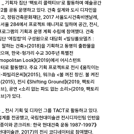
린
_ 기획자 집단 ‘팩토리 콜렉티브’로 활동하며 예술공간
2를 공동 운영하고 있다. 건축 설계와 도시 디자인을
고, 정림건축문화재단, 2017 서울도시건축비엔날레,
서울 284에서 프로젝트 매니저로 일하며 공간, 전시,
프로그램의 기획과 운영 계획 수립에 참여했다. 건축
집단 ‘여집합’의 구성원으로 대담회 <빌딩롤모델즈 :
 말하는 건축>(2018)을 기획하고 동명의 출판물을
으며, 한국-헝가리 수교 30주년 특별전
mopolitan Look》(2019)에서 어시스턴트
터로 활동했다. 주요 기획 프로젝트로 전시 《움직이는
-파빌리온씨》(2015), 워크숍 <불 꺼진 창신. 불 켜진
(2015), 전시 《Shifting Ground》(2019, 팩토리
브), 공연 <소리 없는 파도 없는 소리>(2019, 팩토리
브)가 있다.
규
_ 전시 기획 및 디자인 그룹 TACT로 활동하고 있다.
설계를 전공했고, 국립현대미술관 전시디자인팀 인턴을
《종이와 콘크리트: 한국 현대건축 운동 1987-1997》
현대미술관, 2017)의 전시 코디네이터로 참여했다.