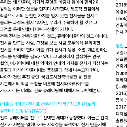
우리는 왜 만들며, 거기서 무엇을 어떻게 읽어야 할까? 이
201
강의는 이러한 질문을 던지며 시작한다. 제도적 관점에서
유령》
작품으로서의 온전한 가치를 얻지 못한 전시물을 전시로
Loo
올리는 과정도 쉽지 않지만, 우리가 주목해야 할 것은 그
건축이
과정을 통해 만들어지는 부산물의 가치다.
전시 
건축 전시는 건축가들만의 것도, 큐레이터들만의 것도 아니다.
전시를 만드는 사람, 그것을 보는 사람 모두에게 유의미한
정현
_
전시를 꾸려야 한다. 이를 위해 전시가 생성, 소멸, 재순환하는
코넬대
경로를 탐색해볼 필요가 있다. 그 과정에서 발생하는 연구,
샌프란
협업, 아카이빙에 대한 의미와 연대의 가치를 전시가 파생하는
건축과
물질과 지식이 만들어내는 풍경들과 함께 나누고자 한다.
(sup
나아가 건립 추진 중인 국립도시건축박물관 등 전문
제작자
기관에서의 작품 소장을 비롯해 전시와 아카이브를
《그래
가로지르는 미래의 건축 큐레이팅에 대해서도 고민해본다.
201
등에 
(라운드테이블) 전시로 건축하기 탐색 / 김그린(팩토리
201
콜렉티브), 정성규(TACT)
디지털 
건축 큐레이터를 진로로 선택한 세대가 등장했다. 이들은 건축
출판했
전시가 저변을 넓혀나가는 시작점을 목격하며 전시 만들기에