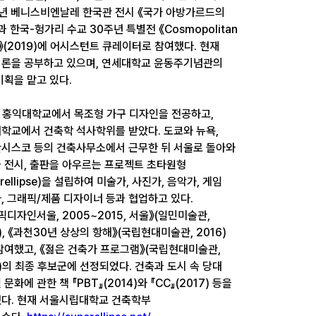
8년 베니스비엔날레 한국관 전시 《국가 아방가르드의
과 한국-헝가리 수교 30주년 특별전 《Cosmopolitan
k》(2019)에 어시스턴트 큐레이터로 참여했다. 현재
론을 공부하고 있으며, 연세대학교 윤동주기념관의
기획을 맡고 있다.
 홍익대학교에서 목조형 가구 디자인을 전공하고,
학교에서 건축학 석사학위를 받았다. 도쿄와 뉴욕,
시스코 등의 건축사무소에서 근무한 뒤 서울로 돌아와
 전시, 출판을 아우르는 프로젝트 초타원형
erellipse)을 설립하여 미술가, 사진가, 음악가, 게임
, 그래픽/제품 디자이너 등과 협업하고 있다.
픽디자인서울, 2005~2015, 서울》(일민미술관,
6), 《과천30년 상상의 항해》(국립현대미술관, 2016)
참여했고, 《젊은 건축가 프로그램》(국립현대미술관,
7)의 최종 후보군에 선정되었다. 건축과 도시 속 당대
문화에 관한 책 『PBT』(2014)와 『CC』(2017) 등을
다. 현재 서울시립대학교 건축학부