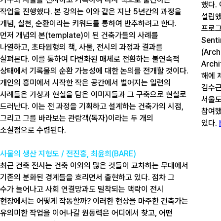
했다.
작업을 진행했다. 본 강의는 이와 같은 지난 5년간의 과정을
설립했
개념, 실천, 순환이라는 키워드를 통하여 반추하려고 한다.
프로그
먼저 개념의 본(template)이 된 건축가들의 사례를
Sent
나열하고, 초타원형의 책, 사물, 전시의 과정과 결과를
(Arc
살펴본다. 이를 통하여 다변화된 매체로 전환하는 불연속적
Arch
상태에서 기록물의 순환 가능성에 대한 논의를 전개할 것이다.
해에 
개인의 흥미에서 시작한 작은 공간에서 벌어지는 일련의
김수근
사례들은 가상과 현실을 담은 이미지들과 그 구축으로 현실로
서울도
드러난다. 이는 전 과정을 기획하고 설계하는 건축가의 시점,
참여했
그리고 그를 바라보는 관람객(독자)이라는 두 개의
있다.
소실점으로 수렴된다.
사물의 생산 지형도 / 전진홍, 최윤희(BARE)
최근 건축 전시는 건축 이외의 많은 것들이 교차하는 무대에서
기존의 분화된 경계들을 흐리면서 출현하고 있다. 점차 그
수가 늘어나고 사회 연결망과도 밀착되는 맥락이 전시
현장에서는 어떻게 작동할까? 이러한 현상을 마주한 건축가는
유의미한 작업을 이어나갈 원동력은 어디에서 찾고, 어떤