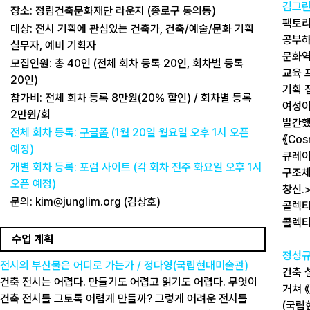
김그
장소: 정림건축문화재단 라운지 (종로구 통의동)
팩토리
대상: 전시 기획에 관심있는 건축가, 건축/예술/문화 기획
공부하
실무자, 예비 기획자
문화역
모집인원: 총 40인 (전체 회차 등록 20인, 회차별 등록
교육 
20인)
기획 
참가비: 전체 회차 등록 8만원(20% 할인) / 회차별 등록
여성이
2만원/회
발간했
전체 회차 등록:
구글폼
(1월 20일 월요일 오후 1시 오픈
《Cos
예정)
큐레이
개별 회차 등록:
포럼 사이트
(각 회차 전주 화요일 오후 1시
구조체
오픈 예정)
창신.>
문의: kim@junglim.org (김상호)
콜렉티
콜렉티
수업 계획
정성
전시의 부산물은 어디로 가는가 / 정다영(국립현대미술관)
건축 
건축 전시는 어렵다. 만들기도 어렵고 읽기도 어렵다. 무엇이
거쳐 
건축 전시를 그토록 어렵게 만들까? 그렇게 어려운 전시를
(국립