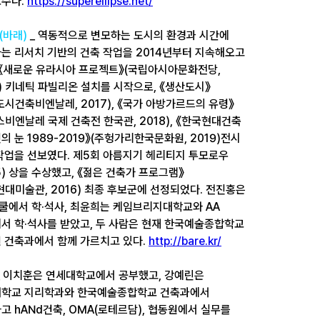
수다.
https://superellipse.net/
(바래)
_ 역동적으로 변모하는 도시의 환경과 시간에
는 리서치 기반의 건축 작업을 2014년부터 지속해오고
 《새로운 유라시아 프로젝트》(국립아시아문화전당,
5) 키네틱 파빌리온 설치를 시작으로, 《생산도시》
도시건축비엔날레, 2017), 《국가 아방가르드의 유령》
스비엔날레 국제 건축전 한국관, 2018), 《한국현대건축
의 눈 1989-2019》(주헝가리한국문화원, 2019)전시
작업을 선보였다. 제5회 아름지기 헤리티지 투모로우
15) 상을 수상했고, 《젊은 건축가 프로그램》
현대미술관, 2016) 최종 후보군에 선정되었다. 전진홍은
스쿨에서 학·석사, 최윤희는 케임브리지대학교와 AA
서 학·석사를 받았고, 두 사람은 현재 한국예술종합학교
 건축과에서 함께 가르치고 있다.
http://bare.kr/
_ 이치훈은 연세대학교에서 공부했고, 강예린은
학교 지리학과와 한국예술종합학교 건축과에서
고 hANd건축, OMA(로테르담), 협동원에서 실무를