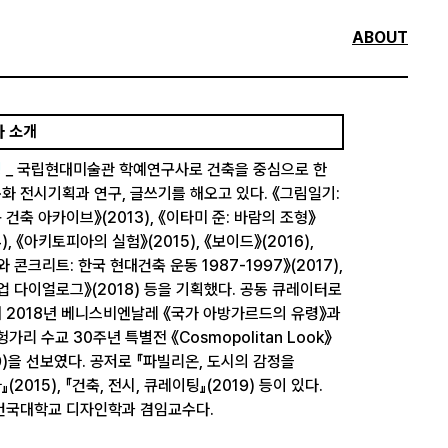
ABOUT
사 소개
영
_ 국립현대미술관 학예연구사로 건축을 중심으로 한
화 전시기획과 연구, 글쓰기를 해오고 있다. 《그림일기:
 건축 아카이브》(2013), 《이타미 준: 바람의 조형》
4), 《아키토피아의 실험》(2015), 《보이드》(2016),
 콘크리트: 한국 현대건축 운동 1987-1997》(2017),
업 다이얼로그》(2018) 등을 기획했다. 공동 큐레이터로
 2018년 베니스비엔날레 《국가 아방가르드의 유령》과
가리 수교 30주년 특별전 《Cosmopolitan Look》
19)을 선보였다. 공저로 『파빌리온, 도시의 감정을
(2015), 『건축, 전시, 큐레이팅』(2019) 등이 있다.
건국대학교 디자인학과 겸임교수다.