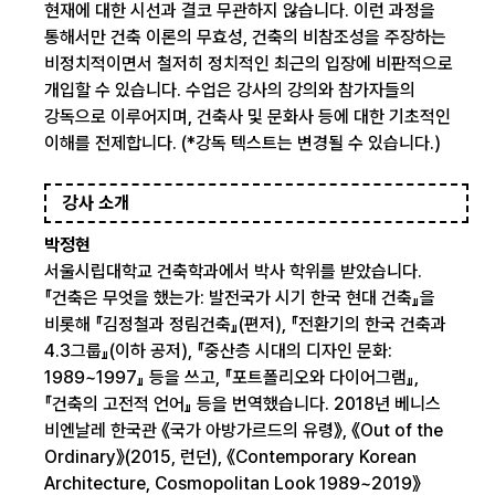
현재에 대한 시선과 결코 무관하지 않습니다. 이런 과정을
통해서만 건축 이론의 무효성, 건축의 비참조성을 주장하는
비정치적이면서 철저히 정치적인 최근의 입장에 비판적으로
개입할 수 있습니다. 수업은 강사의 강의와 참가자들의
강독으로 이루어지며, 건축사 및 문화사 등에 대한 기초적인
이해를 전제합니다. (*강독 텍스트는 변경될 수 있습니다.)
강사 소개
박정현
서울시립대학교 건축학과에서 박사 학위를 받았습니다.
『건축은 무엇을 했는가: 발전국가 시기 한국 현대 건축』을
비롯해 『김정철과 정림건축』(편저), 『전환기의 한국 건축과
4.3그룹』(이하 공저), 『중산층 시대의 디자인 문화:
1989~1997』 등을 쓰고, 『포트폴리오와 다이어그램』,
『건축의 고전적 언어』 등을 번역했습니다. 2018년 베니스
비엔날레 한국관 《국가 아방가르드의 유령》, 《Out of the
Ordinary》(2015, 런던), 《Contemporary Korean
Architecture, Cosmopolitan Look 1989~2019》