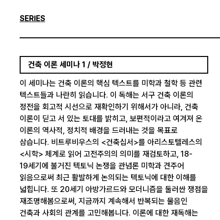
SERIES
건축 이론 세미나 1 / 박정현
이 세미나는 건축 이론의 핵심 텍스트를 미학과 철학 등 관련
텍스트들과 나란히 읽습니다. 이 독해는 서구 건축 이론의
정전을 회고적 시선으로 재확인하기 위해서가 아니라, 건축
이론이 딛고 서 있는 토대를 밝히고, 보편적이라고 여겨져 온
이론의 역사적, 정치적 배경을 드러내는 것을 목표로
삼습니다. 비트루비우스의 <건축십서>를 아리스토텔레스의
<시학> 체계로 읽어 고전주의의 의미를 재검토하고, 18-
19세기에 불거진 텍토닉 논쟁을 관념론 미학과 견주어
읽음으로써 최근 활발하게 논의되는 텍토닉에 대한 이해를
넓힙니다. 또 20세기 아방가르드와 모더니즘을 둘러싼 쟁점을
재조명해봄으로써, 지금까지 계속해서 반복되는 물음인
건축과 사회의 관계를 고민해봅니다. 이론에 대한 재독해는