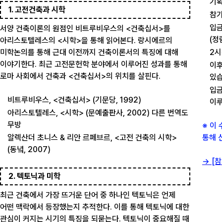
기획
1. 고전건축과 시학
참가
입금
서양 건축이론의 원점인 비트루비우스의 <건축십서>를
(정
아리스토텔레스의 <시학>을 통해 읽어본다. 랑시에르의
미학논의를 통해 근대 이전까지 건축이론서의 특징에 대해
2시
이야기한다. 최근 고전문헌학 분야에서 이루어진 성과를 통해
이후
로마 사회에서 건축과 <건축십서>의 위치를 살핀다.
있습
입금
비트루비우스, <건축십서> (기문당, 1992)
이
아리스토텔레스, <시학> (문예출판사, 2002) 다른 번역도
무방
※ 이
알렉산더 초니스 & 리안 르페브르, <고전 건축의 시학>
통해 
(동녘, 2007)
→ [
2. 텍토닉과 미학
최근 건축에서 가장 뜨거운 단어 중 하나인 텍토닉은 언제
어떤 맥락에서 등장했는지 추적한다. 이를 통해 텍토닉에 대한
관심이 커지는 시기의 특징을 되묻는다. 텍토닉이 중요해질 때