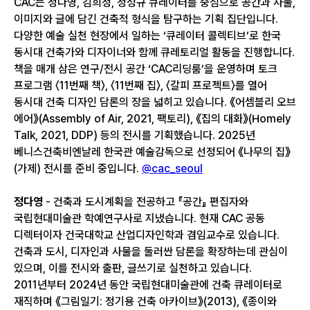
CAC는 정다영, 김희정, 정성규 큐레이터를 중심으로 공간과 사물,
이미지와 글에 담긴 건축적 형식을 탐구하는 기획 집단입니다.
다양한 예술 실천 현장에서 일하는 ‘큐레이터 콜렉티브’로 한국
동시대 건축가와 디자이너와 함께 큐레토리얼 활동을 진행합니다.
책을 매개 삼은 연구/전시 공간 ‘CAC리딩룸’을 운영하며 토크
프로그램 〈11번째 책〉, 〈11번째 집〉, 〈갈피 프로젝트〉를 열어
동시대 건축 디자인 담론의 장을 넓히고 있습니다. 《어셈블리 오브
에어》(Assembly of Air, 2021, 팩토리), 《집의 대화》(Homely
Talk, 2021, DDP) 등의 전시를 기획했습니다. 2025년
베니스건축비엔날레 한국관 예술감독으로 선정되어 《나무의 집》
(가제) 전시를 준비 중입니다.
@cac_seoul
정다영
- 건축과 도시계획을 전공하고 『공간』 편집자와
국립현대미술관 학예연구사로 지냈습니다. 현재 CAC 공동
디렉터이자 건국대학교 산업디자인학과 겸임교수로 있습니다.
건축과 도시, 디자인과 사물을 둘러싼 담론을 확장하는데 관심이
있으며, 이를 전시와 출판, 글쓰기로 실천하고 있습니다.
2011년부터 2024년 동안 국립현대미술관에 건축 큐레이터로
재직하며 《그림일기: 정기용 건축 아카이브》(2013), 《종이와