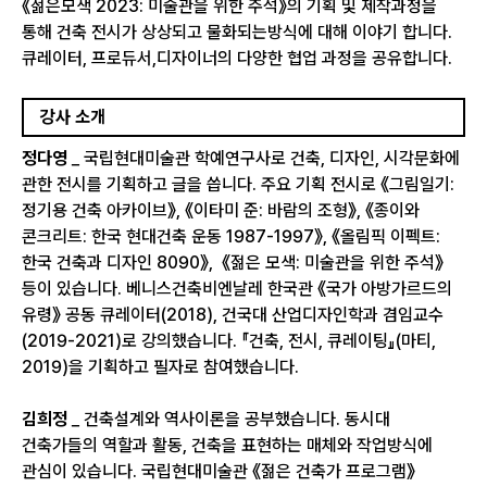
《젊은모색 2023: 미술관을 위한 주석》의 기획 및 제작과정을
통해 건축 전시가 상상되고 물화되는방식에 대해 이야기 합니다.
큐레이터, 프로듀서,디자이너의 다양한 협업 과정을 공유합니다.
강사 소개
정다영
_ 국립현대미술관 학예연구사로 건축, 디자인, 시각문화에
관한 전시를 기획하고 글을 씁니다. 주요 기획 전시로 《그림일기:
정기용 건축 아카이브》, 《이타미 준: 바람의 조형》, 《종이와
콘크리트: 한국 현대건축 운동 1987-1997》, 《올림픽 이펙트:
한국 건축과 디자인 8090》, 《젊은 모색: 미술관을 위한 주석》
등이 있습니다. 베니스건축비엔날레 한국관 《국가 아방가르드의
유령》 공동 큐레이터(2018), 건국대 산업디자인학과 겸임교수
(2019-2021)로 강의했습니다. 『건축, 전시, 큐레이팅』(마티,
2019)을 기획하고 필자로 참여했습니다.
김희정
_ 건축설계와 역사이론을 공부했습니다. 동시대
건축가들의 역할과 활동, 건축을 표현하는 매체와 작업방식에
관심이 있습니다. 국립현대미술관 《젊은 건축가 프로그램》