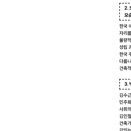
2.
모
한국 
자리를
물량적
성립 
한국 
다룹니
건축적
3.
김수근
민주화
사회의
김인철
건축가
강의는