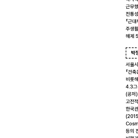
근무했
전통성
『근대
주생활
해제 5
박
서울시
『건축
비롯해
4.3그
(공저
고전적
한국관 
(2015
Cosm
등의 