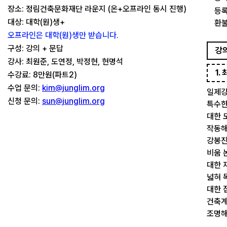
장소: 정림건축문화재단 라운지 (온+오프라인 동시 진행)
등록
대상: 대학(원)생+
환불
오프라인은 대학(원)생만 받습니다.
구성: 강의 + 문답
강
강사: 최원준, 도연정, 박정현, 현명석
1.
수강료: 8만원(파트2)
수업 문의:
kim@junglim.org
일제강
신청 문의:
sun@junglim.org
특수한
대한 
작동해
강봉진
비움 
대한 
넓혀 
대한 
건축계
조명