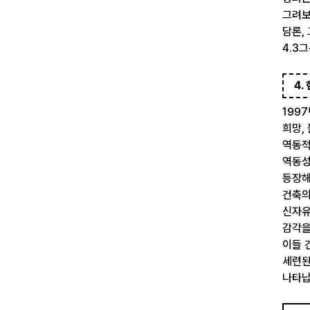
그려보고
담론,
4.3
4.
199
희망,
역동적
역동성
등장해
건축의
신자유
감각을
이들 
세련된
나타납