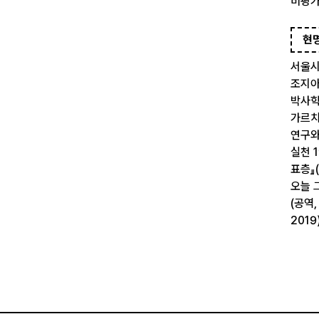
비평가
현
서울시
조지아
박사학
가르치
연구와
실천 1
표층』(
오늘 
(공역,
2019