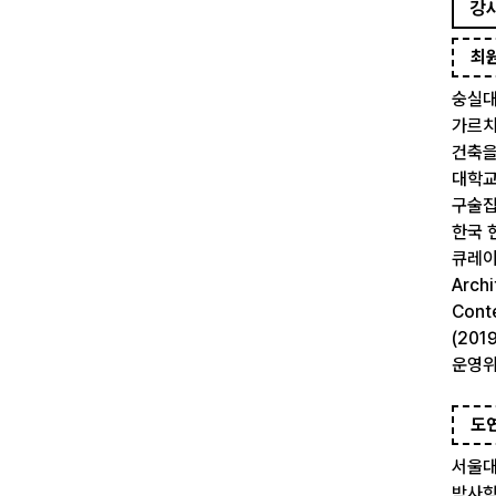
강
최
숭실대
가르치
건축을
대학교
구술집』
한국 
큐레이터
Arch
Cont
(20
운영위
도
서울대
박사학