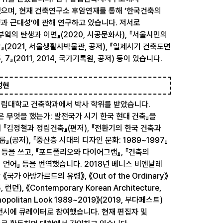
으며, 현재 건축연구소 후암연재를 통해 ‘한국건축의
과 근대성’에 관해 연구하고 있습니다. 저서로
부엌의 탄생과 이면』(2020, 시공문화사), 『서울시민의
』(2021, 서울생활사박물관, 공저), 『일제시기 건축도면
, 7』(2011, 2014, 국가기록원, 공저) 등이 있습니다.
정현
립대학교 건축학과에서 박사 학위를 받았습니다.
은 무엇을 했는가: 발전국가 시기 한국 현대 건축』을
 『김정철과 정림건축』(편저), 『전환기의 한국 건축과
룹』(공저), 『중산층 시대의 디자인 문화: 1989~1997』
) 등을 쓰고, 『포트폴리오와 다이어그램』, 『건축의
 언어』 등을 번역했습니다. 2018년 베니스 비엔날레
《국가 아방가르드의 유령》, 《Out of the Ordinary》
, 런던), 《Contemporary Korean Architecture,
opolitan Look 1989~2019》(2019, 부다페스트)
전시에 큐레이터로 참여했습니다. 현재 편집자 및