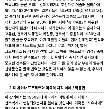
있습니다. 물론 우리는 일제강점기의 조선으로 거슬러 올라가야
합니다. 1920년대 후반 일본인들이 『조선과 건축(朝鮮と建築)』
을 통해 당대 진행 중이던 서양 신건축의 흐름을 소개했지만, 이에
대한 조선인의 글은 1930년대 들어서야 『동아일보』를 비롯한
일간지와 월간지에 나타나기 시작합니다. 이 강의는 미술사학자
고유섭, 건축가 박동진과 박길룡, 건축학도 홍윤식이 1930년대
출판한 글을 주목하고, 여기 표출된 이들의 ‘현대 신흥건축’ 인식과
대표적 모더니스트들(오토 바그너, 르코르뷔지에, 발터
그로피우스 등)에 대한 견해, 그리고 이를 바탕으로 한 경성건축에
대한 논평을 살펴보고자 합니다. 실제의 건축 디자인 못지않게
중요한 건축론의 단면입니다. 다만, 이들 글의 상당 부분이 일본의
선행문헌을 발췌·번역한 것임은 지적하지 않을 수 없는데, 우리가
직시해야 할 식민지 시대의 한계입니다.
2. 미네소타 프로젝트와 미국의 지적 세례 / 박동민
이 강의에서는 1950년대 한국에서 어떻게 미국 지향의
건축학계가 형성되었는지를 알아볼 것입니다. 미국은 “자유세계”
국가에서 친미 엘리트의 육성을 냉전의 중요한 무기로