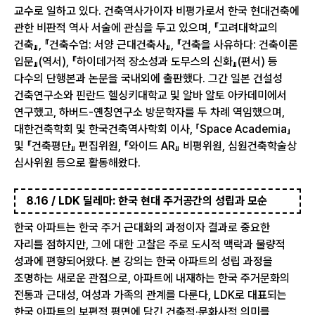
교수로 일하고 있다. 건축역사가이자 비평가로서 한국 현대건축에
관한 비판적 역사 서술에 관심을 두고 있으며, 『고려대학교의
건축』, 『건축수업: 서양 근대건축사』, 『건축을 사유하다: 건축이론
입문』(역서), 『하이데거적 장소성과 도무스의 신화』(편서) 등
다수의 단행본과 논문을 국내외에 출판했다. 그간 일본 건설성
건축연구소와 핀란드 헬싱키대학교 및 알바 알토 아카데미에서
연구했고, 하버드-옌칭연구소 방문학자를 두 차례 역임했으며,
대한건축학회 및 한국건축역사학회 이사, 「Space Academia」
및 『건축평단』 편집위원, 『와이드 AR』 비평위원, 심원건축학술상
심사위원 등으로 활동해왔다.
8.16 / LDK 딜레마: 한국 현대 주거공간의 성립과 모순
한국 아파트는 한국 주거 근대화의 과정이자 결과로 중요한
자리를 점하지만, 그에 대한 고찰은 주로 도시적 맥락과 물량적
성과에 편향되어왔다. 본 강의는 한국 아파트의 성립 과정을
조명하는 새로운 관점으로, 아파트에 내재하는 한국 주거문화의
전통과 근대성, 여성과 가족의 관계를 다룬다, LDK로 대표되는
한국 아파트의 보편적 평면에 담긴 건축적·문화사적 의미를