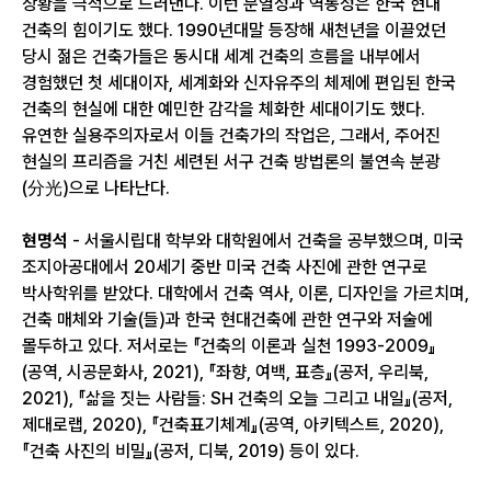
상황을 극적으로 드러낸다. 이런 분열성과 역동성은 한국 현대
건축의 힘이기도 했다. 1990년대말 등장해 새천년을 이끌었던
당시 젊은 건축가들은 동시대 세계 건축의 흐름을 내부에서
경험했던 첫 세대이자, 세계화와 신자유주의 체제에 편입된 한국
건축의 현실에 대한 예민한 감각을 체화한 세대이기도 했다.
유연한 실용주의자로서 이들 건축가의 작업은, 그래서, 주어진
현실의 프리즘을 거친 세련된 서구 건축 방법론의 불연속 분광
(分光)으로 나타난다.
현명석
- 서울시립대 학부와 대학원에서 건축을 공부했으며, 미국
조지아공대에서 20세기 중반 미국 건축 사진에 관한 연구로
박사학위를 받았다. 대학에서 건축 역사, 이론, 디자인을 가르치며,
건축 매체와 기술(들)과 한국 현대건축에 관한 연구와 저술에
몰두하고 있다. 저서로는 『건축의 이론과 실천 1993-2009』
(공역, 시공문화사, 2021), 『좌향, 여백, 표층』(공저, 우리북,
2021), 『삶을 짓는 사람들: SH 건축의 오늘 그리고 내일』(공저,
제대로랩, 2020), 『건축표기체계』(공역, 아키텍스트, 2020),
『건축 사진의 비밀』(공저, 디북, 2019) 등이 있다.