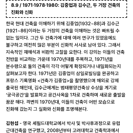
8.9 / 1971·1978·1980: 김중업과 김수근, 두 거장 건축의
진화와 신화
한국 현대 건축을 이해하기 위해 김중업(1932~88)과 김수근
(1921~86)이라는 두 거장의 건축을 이해하는 것은 빠트릴 수
없는 일이다. 그간 두 건축가에 대해 여러 연구가 있었음에도
불구하고 여전히 많은 부분이 신화적 서사로 남아 있다. 그래서
지속적인 재해석과 비판적 고찰을 요한다. 이 강의는 이들의 건축
전반을 비교하는 가운데 1970년대를 주목하고, 1971년을
분수령으로 둘의 건축이 각각 어떻게 확장되거나 내밀화되는지
살펴보고자 한다. 1971년은 김중업이 삼일로빌딩을 완공하고
프랑스 기록영화 <건축가 김중업>을 촬영했으며 해외로 강제
출국된 해인데, 김수근에게는 범태평양건축상 수상을 계기로
‘궁극공간’을 발표하고 공간사옥을 1차로 건축하며 새로운 출발을
꿈꾼 해다. 격변의 1970년대, 이들의 건축이 어떤 모습으로
진화해 갔는지 그 실화와 신화를 조명해본다.
김현섭
- 영국 셰필드대학교에서 박사 및 박사후과정으로 유럽
근대건축을 연구했고, 2008년부터 고려대학교 건축학과에서