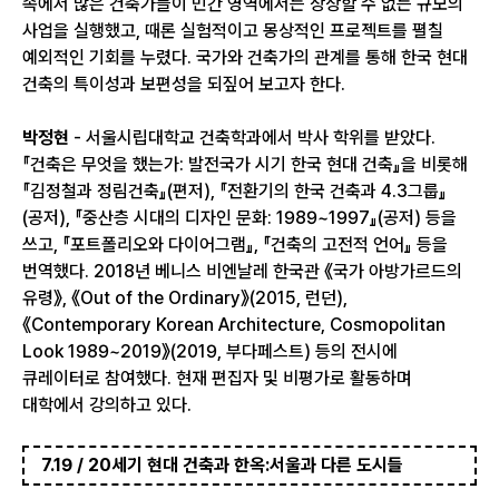
속에서 많은 건축가들이 민간 영역에서는 상상할 수 없는 규모의
사업을 실행했고, 때론 실험적이고 몽상적인 프로젝트를 펼칠
예외적인 기회를 누렸다. 국가와 건축가의 관계를 통해 한국 현대
건축의 특이성과 보편성을 되짚어 보고자 한다.
박정현
- 서울시립대학교 건축학과에서 박사 학위를 받았다.
『건축은 무엇을 했는가: 발전국가 시기 한국 현대 건축』을 비롯해
『김정철과 정림건축』(편저), 『전환기의 한국 건축과 4.3그룹』
(공저), 『중산층 시대의 디자인 문화: 1989~1997』(공저) 등을
쓰고, 『포트폴리오와 다이어그램』, 『건축의 고전적 언어』 등을
번역했다. 2018년 베니스 비엔날레 한국관 《국가 아방가르드의
유령》, 《Out of the Ordinary》(2015, 런던),
《Contemporary Korean Architecture, Cosmopolitan
Look 1989~2019》(2019, 부다페스트) 등의 전시에
큐레이터로 참여했다. 현재 편집자 및 비평가로 활동하며
대학에서 강의하고 있다.
7.19 / 20세기 현대 건축과 한옥:서울과 다른 도시들