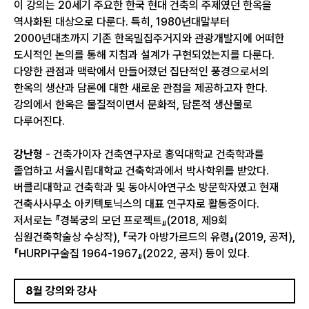
이 강의는 20세기 주요한 한국 현대 건축의 주제였던 한옥을
역사화된 대상으로 다룬다. 특히, 1980년대말부터
2000년대초까지 기존 한옥밀집주거지와 관광개발지에 어떠한
도시적인 논의를 통해 지침과 설계가 구현되었는지를 다룬다.
다양한 관점과 맥락에서 만들어졌던 집단적인 풍경으로서의
한옥의 생산과 담론에 대한 새로운 관점을 제공하고자 한다.
강의에서 한옥은 물질적이면서 문화적, 담론적 생산물로
다루어진다.
강난형
- 건축가이자 건축연구자로 홍익대학교 건축학과를
졸업하고 서울시립대학교 건축학과에서 박사학위를 받았다.
버클리대학교 건축학과 및 동아시아연구소 방문학자였고 현재
건축사사무소 아키텍토닉스의 대표 연구자로 활동중이다.
저서로는 『경복궁의 모던 프로젝트』(2018, 제9회
심원건축학술상 수상작), 『국가 아방가르드의 유령』(2019, 공저),
『HURPI구술집 1964-1967』(2022, 공저) 등이 있다.
8월 강의와 강사