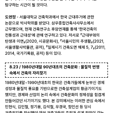
탐구하는 시간이 될 것이다.
도연정
- 서울대학교 건축학과에서 한국 근대주거에 관한
논문으로 박사학위를 받았다. 삼우종합건축사사무소에서
근무했으며, 현재 건축연구소 후암연재를 통해 ‘한국건축의
전통성과 근대성’에 관해 연구하고 있다. 저서로 『근대부엌의
탄생과 이면』(2020, 시공문화사), 『서울시민의 주생활』(2021,
서울생활사박물관, 공저), 『일제시기 건축도면 해제 5, 7』(2011,
2014, 국가기록원, 공저) 등이 있다.
8.23 / 1980년대말 90년대초의 건축문화 : 물질적 번영
속에서 건축의 자리찾기
1980년대말~1990년대초의 한국은 건축가들에게 눈부신 경제
성장과 물질적 풍요를 기반으로한 건축설계업의 황금기이기도
했지만, 경제와 산업의 논리 속에서 건축문화의 정체성을 힘겹게
만들어갔던 시기이기도 했다. 본 강의에서는 이러한 관심 속에서
민현식, 김인철, 정기용, 김석철, 우경국, 함인선 등 당시
건축잡지를 장식했던 여러 건축가들의 주장과 설계 작업이 갖는