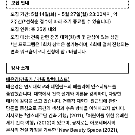
모집 안내
모집 기간: 5월 14일(화) ~ 5월 27일(월) 23:00까지, 약
2주간(*선착순 접수에 따라 조기 종료될 수 있습니다)
모집 인원: 총 25명 내외
모집 대상: 건축 관련 전공 대학(원)생 및 관심이 있는 성인
*본 프로그램은 1회차 참석은 불가능하며, 4회에 걸쳐 진행되는
연속 워크숍이오니 신청에 참고바랍니다.
강사 소개
배윤경(건축가 / 건축 칼럼니스트)
배윤경은 연세대학교와 네덜란드의 베를라헤 인스티튜트를
졸업했습니다. 대학에서 건축 설계와 이론을 강의하며, 다양한
매체에 칼럼을 쓰고 있습니다. 건축적 재현과 원근법에 관한
담론을 중심으로 공간의 생성과 수용 방식을 이해하고자 합니다.
저서로는 『암스테르담 건축 기행」 (2011), 『어린이를 위한 유쾌한
세계 건축 여행』 (2012)이 있으며, 공저로는 아모레퍼시픽
본사의 건설 과정을 기록한 「New Beauty Space」(2021),