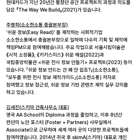
현대카드가 지난 20년간 펼쳤던 공간 프로젝트의 과정과 의도를
담은 『The Way We Build』(2021)가 있습니다.
주명희(소소한소통 총괄본부장)
'쉬운 정보(Easy Read)' 를 제작하는 사회적기업
소소한소통에서 총괄본부장으로 일하며 다수의 기획 및 제작에
책임PM으로 참여해왔습니다. 주요 작업으로 서울시립미술관
《시적 소장품》, 《키키스미스》 쉬운 해설(2022)과
국립중앙박물관 <쉬운 전시 정보 만들기> 프로젝트(2023) 등이
있습니다. 「쉬운 정보 만드는 건 왜 안 쉽죠?」(소소한소통),
「모두를 위한 전시 정보 제작가이드」(소소한소통) 저자로
참여했고 정보 접근성, 쉬운 정보 기반 콘텐츠 제작 실무 강의를
하고 있습니다.
김세진(스키마 건축사무소 대표)
영국 AA School의 Diploma 과정을 졸업하고, 이후 8년간
런던의 노만 포스터 (Foster + Partners) 사무실에서
Associate으로 근무하며 세계 여러 곳의 다양한 프로젝트들에
참여하였습니다. 2014년 귀국 후 skimA(스키마) 대표로 개인