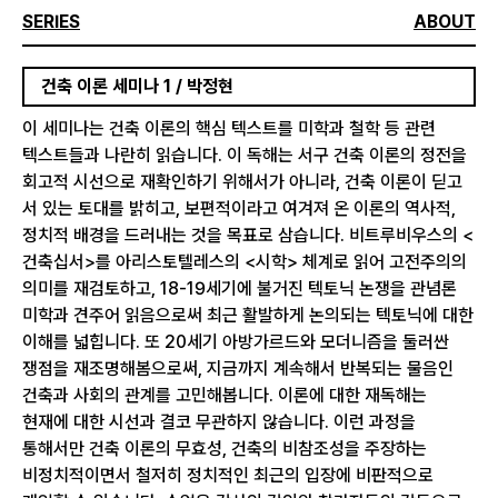
SERIES
ABOUT
건축 이론 세미나 1 / 박정현
이 세미나는 건축 이론의 핵심 텍스트를 미학과 철학 등 관련
텍스트들과 나란히 읽습니다. 이 독해는 서구 건축 이론의 정전을
회고적 시선으로 재확인하기 위해서가 아니라, 건축 이론이 딛고
서 있는 토대를 밝히고, 보편적이라고 여겨져 온 이론의 역사적,
정치적 배경을 드러내는 것을 목표로 삼습니다. 비트루비우스의 <
건축십서>를 아리스토텔레스의 <시학> 체계로 읽어 고전주의의
의미를 재검토하고, 18-19세기에 불거진 텍토닉 논쟁을 관념론
미학과 견주어 읽음으로써 최근 활발하게 논의되는 텍토닉에 대한
이해를 넓힙니다. 또 20세기 아방가르드와 모더니즘을 둘러싼
쟁점을 재조명해봄으로써, 지금까지 계속해서 반복되는 물음인
건축과 사회의 관계를 고민해봅니다. 이론에 대한 재독해는
현재에 대한 시선과 결코 무관하지 않습니다. 이런 과정을
통해서만 건축 이론의 무효성, 건축의 비참조성을 주장하는
비정치적이면서 철저히 정치적인 최근의 입장에 비판적으로