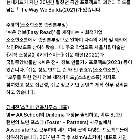
현대카드가 지난 20년간 펼쳤던 공간 프로젝트의 과정과 의도를
담은 『The Way We Build』(2021)가 있습니다.
주명희(소소한소통 총괄본부장)
'쉬운 정보(Easy Read)' 를 제작하는 사회적기업
소소한소통에서 총괄본부장으로 일하며 다수의 기획 및 제작에
책임PM으로 참여해왔습니다. 주요 작업으로 서울시립미술관
《시적 소장품》, 《키키스미스》 쉬운 해설(2022)과
국립중앙박물관 <쉬운 전시 정보 만들기> 프로젝트(2023) 등이
있습니다. 「쉬운 정보 만드는 건 왜 안 쉽죠?」(소소한소통),
「모두를 위한 전시 정보 제작가이드」(소소한소통) 저자로
참여했고 정보 접근성, 쉬운 정보 기반 콘텐츠 제작 실무 강의를
하고 있습니다.
김세진(스키마 건축사무소 대표)
영국 AA School의 Diploma 과정을 졸업하고, 이후 8년간
런던의 노만 포스터 (Foster + Partners) 사무실에서
Associate으로 근무하며 세계 여러 곳의 다양한 프로젝트들에
참여하였습니다. 2014년 귀국 후 skimA(스키마) 대표로 개인